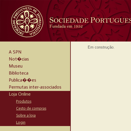
Em construção.
A SPN
Not�cias
Museu
Biblioteca
Publica��es
Permutas inter-associados
Loja Online
Produtos
Cesto de compras
Sobre a loja
Login