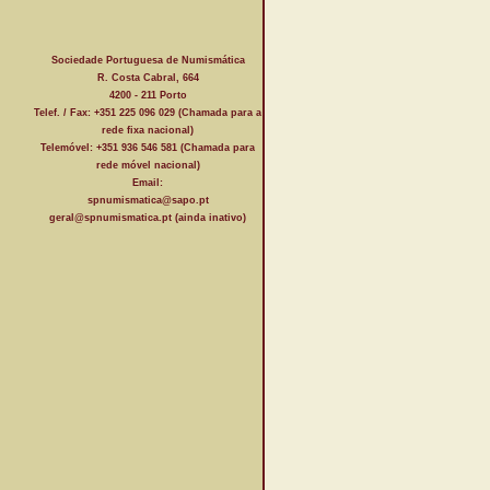
Sociedade Portuguesa de Numismática
R. Costa Cabral, 664
4200 - 211 Porto
Telef. / Fax: +351 225 096 029 (Chamada para a
rede fixa nacional)
Telemóvel: +351 936 546 581 (Chamada para
rede móvel nacional)
Email:
spnumismatica@sapo.pt
geral@spnumismatica.pt (ainda inativo)