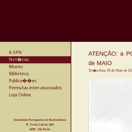
A SPN
ATENÇÃO: a PO
Not�cias
de MAIO
Museu
Ter�a-feira, 05 de Maio de 20
Biblioteca
Publica��es
Permutas inter-associados
Loja Online
Sociedade Portuguesa de Numismática
R. Costa Cabral, 664
4200 - 211 Porto