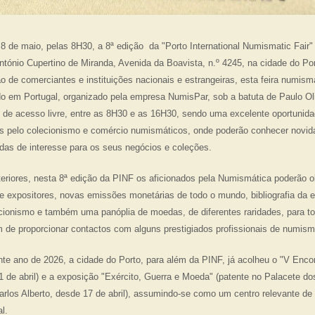
 8 de maio, pelas 8H30, a 8ª edição da "Porto International Numismatic Fair"
ntónio Cupertino de Miranda, Avenida da Boavista, n.º 4245, na cidade do P
ão de comerciantes e instituições nacionais e estrangeiras, esta feira numism
do em Portugal, organizado pela empresa NumisPar, sob a batuta de Paulo Ol
é de acesso livre, entre as 8H30 e as 16H30, sendo uma excelente oportunida
dos pelo colecionismo e comércio numismáticos, onde poderão conhecer novi
as de interesse para os seus negócios e coleções.
eriores, nesta 8ª edição da PINF os aficionados pela Numismática poderão 
 expositores, novas emissões monetárias de todo o mundo, bibliografia da e
ecionismo e também uma panóplia de moedas, de diferentes raridades, para to
m de proporcionar contactos com alguns prestigiados profissionais de numism
ente ano de 2026, a cidade do Porto, para além da PINF, já acolheu o "V Enco
1 de abril) e a exposição "Exército, Guerra e Moeda" (patente no Palacete d
rlos Alberto, desde 17 de abril), assumindo-se como um centro relevante de 
l.