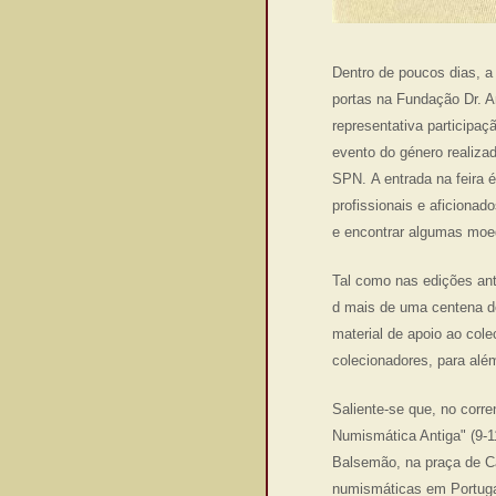
Dentro de poucos dias, a
portas na Fundação Dr. A
representativa participaç
evento do género realiza
SPN. A entrada na feira 
profissionais e aficiona
e encontrar algumas moed
Tal como nas edições ant
d mais de uma centena de
material de apoio ao col
colecionadores, para alé
Saliente-se que, no corr
Numismática Antiga" (9-1
Balsemão, na praça de Ca
numismáticas em Portuga