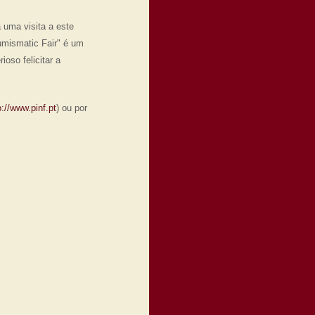
uma visita a este
umismatic Fair" é um
oso felicitar a
p://www.pinf.pt
) ou por