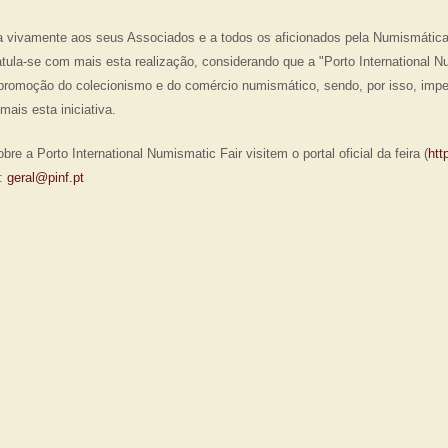
vivamente aos seus Associados e a todos os aficionados pela Numismática 
atula-se com mais esta realização, considerando que a "Porto International N
à promoção do colecionismo e do comércio numismático, sendo, por isso, imperi
mais esta iniciativa.
re a Porto International Numismatic Fair visitem o portal oficial da feira (
htt
l:
geral@pinf.pt