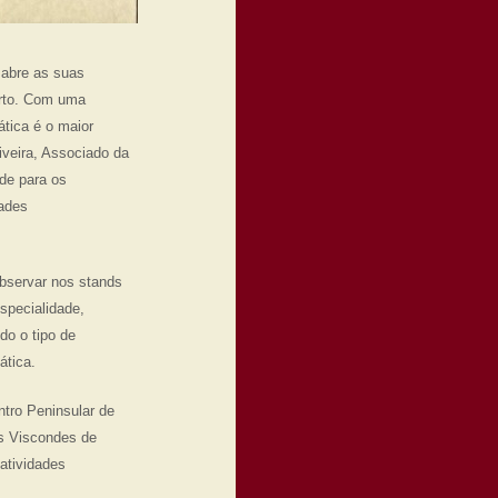
 abre as suas
orto. Com uma
ática é o maior
iveira, Associado da
de para os
dades
observar nos stands
specialidade,
do o tipo de
ática.
ntro Peninsular de
os Viscondes de
atividades