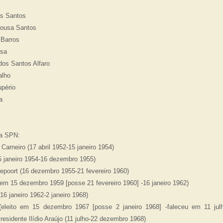
os Santos
Sousa Santos
 Barros
usa
dos Santos Alfaro
alho
upério
a
da SPN:
arneiro (17 abril 1952-15 janeiro 1954)
5 janeiro 1954-16 dezembro 1955)
epoort (16 dezembro 1955-21 fevereiro 1960)
o em 15 dezembro 1959 [posse 21 fevereiro 1960] -16 janeiro 1962)
16 janeiro 1962-2 janeiro 1968)
eleito em 15 dezembro 1967 [posse 2 janeiro 1968] -faleceu em 11 julh
residente Ilídio Araújo (11 julho-22 dezembro 1968)