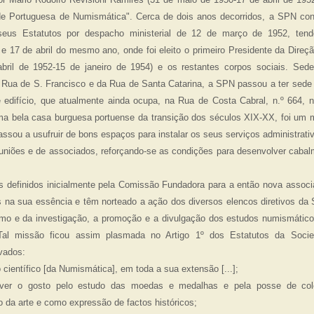
e Portuguesa de Numismática". Cerca de dois anos decorridos, a SPN cons
us Estatutos por despacho ministerial de 12 de março de 1952, tendo
 17 de abril do mesmo ano, onde foi eleito o primeiro Presidente da Direç
bril de 1952-15 de janeiro de 1954) e os restantes corpos sociais. Sede
 Rua de S. Francisco e da Rua de Santa Catarina, a SPN passou a ter sede
 edifício, que atualmente ainda ocupa, na Rua de Costa Cabral, n.º 664, 
a bela casa burguesa portuense da transição dos séculos XIX-XX, foi um 
sou a usufruir de bons espaços para instalar os seus serviços administrativ
uniões e de associados, reforçando-se as condições para desenvolver cabal
es definidos inicialmente pela Comissão Fundadora para a então nova asso
 na sua essência e têm norteado a ação dos diversos elencos diretivos da 
ismo e da investigação, a promoção e a divulgação dos estudos numismático
Tal missão ficou assim plasmada no Artigo 1º dos Estatutos da Soci
vados:
científico [da Numismática], em toda a sua extensão [...];
ver o gosto pelo estudo das moedas e medalhas e pela posse de col
 da arte e como expressão de factos históricos;