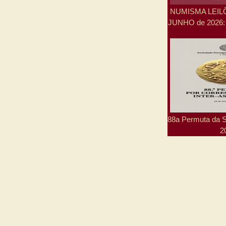
NUMISMA LEILÕE
JUNHO de 2026: 
88a Permuta da
2