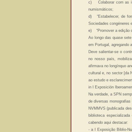
c) Colaborar com as in
numismáticos;
d) “Estabelecer, de for
Sociedades congéneres e
e) “Promover a edição de
Ao longo das quase sete 
em Portugal, agregando a
Deve salientar-se o con
no nosso país, mobiliz
afirmava no longínquo an
cultural e, no sector [da
ao estudo e esclarecimen
in I Exposición Iberoame
Na verdade, a SPN sempr
de diversas monografias
NVMMVS (publicada desde
biblioteca especializad
cabendo aqui destacar:
- a I Exposição Biblio-