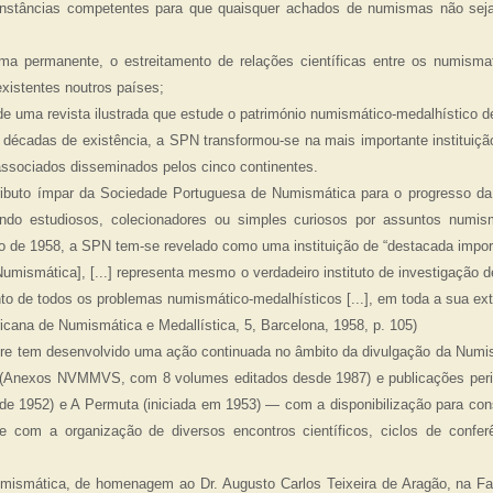
stâncias competentes para que quaisquer achados de numismas não seja
ma permanente, o estreitamento de relações científicas entre os numisma
xistentes noutros países;
 uma revista ilustrada que estude o património numismático-medalhístico de
décadas de existência, a SPN transformou-se na mais importante instituiçã
ssociados disseminados pelos cinco continentes.
tributo ímpar da Sociedade Portuguesa de Numismática para o progresso da
ando estudiosos, colecionadores ou simples curiosos por assuntos numi
o de 1958, a SPN tem-se revelado como uma instituição de “destacada impo
 Numismática], [...] representa mesmo o verdadeiro instituto de investigação 
to de todos os problemas numismático-medalhísticos [...], em toda a sua exte
ricana de Numismática e Medallística, 5, Barcelona, 1958, p. 105)
e tem desenvolvido uma ação continuada no âmbito da divulgação da Numi
 (Anexos NVMMVS, com 8 volumes editados desde 1987) e publicações peri
 1952) e A Permuta (iniciada em 1953) — com a disponibilização para cons
a e com a organização de diversos encontros científicos, ciclos de confer
Numismática, de homenagem ao Dr. Augusto Carlos Teixeira de Aragão, na Fa