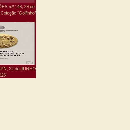
S n.º 148, 29 de
Coleção "Golfinho”
 SPN, 22 de JUNHO
026