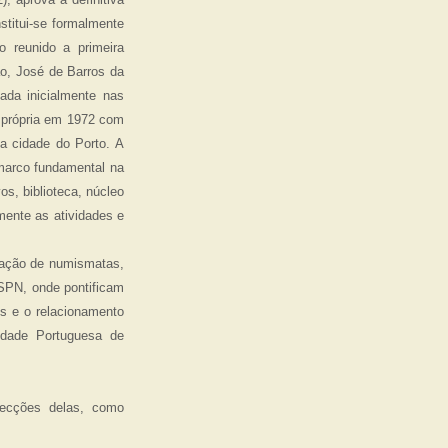
titui-se formalmente
 reunido a primeira
ão, José de Barros da
ada inicialmente nas
 própria em 1972 com
na cidade do Porto. A
marco fundamental na
os, biblioteca, núcleo
mente as atividades e
ciação de numismatas,
SPN, onde pontificam
s e o relacionamento
edade Portuguesa de
ecções delas, como