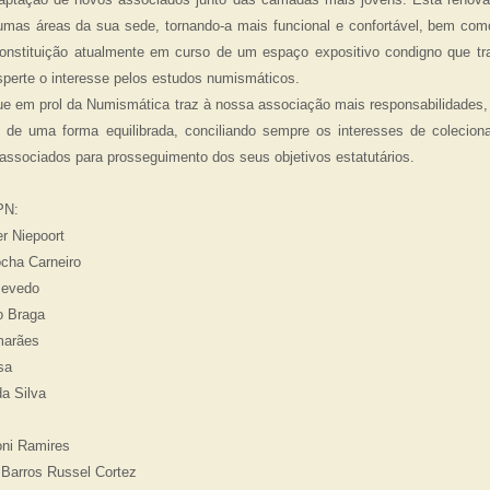
umas áreas da sua sede, tornando-a mais funcional e confortável, bem como
onstituição atualmente em curso de um espaço expositivo condigno que tr
sperte o interesse pelos estudos numismáticos.
ue em prol da Numismática traz à nossa associação mais responsabilidades,
 de uma forma equilibrada, conciliando sempre os interesses de coleciona
associados para prosseguimento dos seus objetivos estatutários.
PN:
r Niepoort
cha Carneiro
zevedo
o Braga
marães
sa
a Silva
oni Ramires
 Barros Russel Cortez