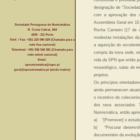
designação de "Sociedad
com a aprovação dos se
Assembleia Geral em 15 e
Sociedade Portuguesa de Numismática
Rocha Carneiro (17 de a
R. Costa Cabral, 664
4200 - 211 Porto
modestas instalações da
Telef. / Fax: +351 225 096 029 (Chamada para a
a aquisição do excelente
rede fixa nacional)
Telemóvel: +351 936 546 581 (Chamada para
compra da nova sede, um
rede móvel nacional)
vida da SPN que então pas
Email:
spnumismatica@sapo.pt
museológico, salas de re
geral@spnumismatica.pt (ainda inativo)
projetos.
Os princípios orientador
ainda permanecem atuais
o incentivo do colecion
dos seus associados. 
Numismática, então apro
a) “[Promover] o estudo 
b) “Procurar desenvol
documentário da evolução