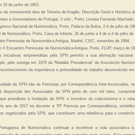
m 15 de junho de 1963;
ção da monumental obra de Teixeira de Aragão, Descrição Geral e Históric
es e Governadores de Portugal, 3 vols., Porto, Livraria Fernando Machado,
ngresso Nacional de Numismática, Porto, Palácio da Bolsa, 2-4 de julho de 19
 de Numismática, Porto, Casa do Infante, 26 de junho a 4 de a 4 de julho de
entro Peninsular de Numismática Antigua, Madrid, CSIC, novembro de 1994;
do II Encuentro Peninsular de Numismática Antigua, Porto, FLUP, março de 1
 iniciativas empreendidas pela SPN permitiu a sua afirmação nacional 
lo, pela outorga em 1978 da “Medalla Presidencial” da Asociación Numis
econhecimento da importância e profundidade do trabalho desenvolvido em 
ividade da SPN são as Permutas por Correspondência Inter-Associados, re
 à disposição dos Associados da SPN perto de cem mil lotes, cumprind
 que presidiram à fundação da SPN: o incentivo do colecionismo e o rel
ste ano de 2017 irá decorrer a 70ª Permuta por Correspondência, simból
ivos organizados pela SPN, que constituem uma referência para o comércio
ortuguesa de Numismática continuar a incentivar a vida associativa e,
captação de novos associados junto das camadas mais jovens. Esta reno