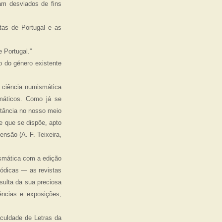
m desviados de fins
tas de Portugal e as
 Portugal.”
o do género existente
 ciência numismática
smáticos. Como já se
rtância no nosso meio
de que se dispõe, apto
nsão (A. F. Teixeira,
smática com a edição
ódicas — as revistas
ulta da sua preciosa
ências e exposições,
culdade de Letras da