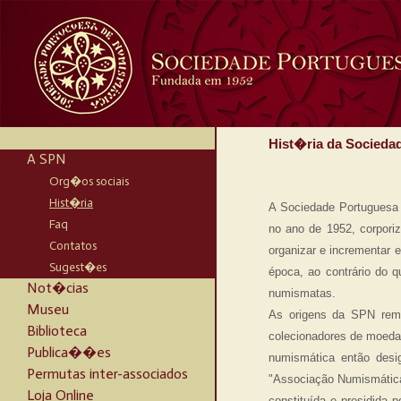
Hist�ria da Socied
A SPN
Org�os sociais
Hist�ria
A Sociedade Portuguesa 
Faq
no ano de 1952, corpori
Contatos
organizar e incrementar 
Sugest�es
época, ao contrário do 
Not�cias
numismatas.
Museu
As origens da SPN remo
Biblioteca
colecionadores de moeda
Publica��es
numismática então desi
Permutas inter-associados
"Associação Numismática 
Loja Online
constituída e presidida 