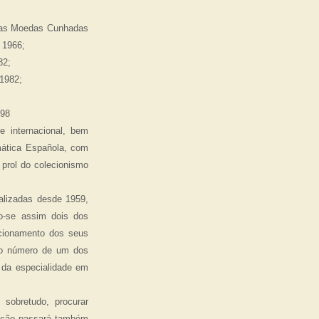
a das Moedas Cunhadas
 1966;
82;
 1982;
998
e internacional, bem
mática Española, com
prol do colecionismo
alizadas desde 1959,
o-se assim dois dos
acionamento dos seus
ico número de um dos
 da especialidade em
 sobretudo, procurar
vação passará também