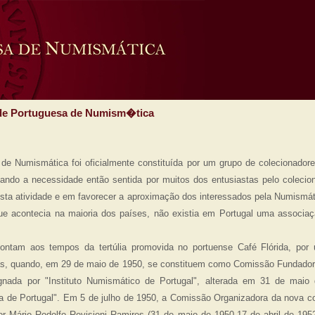
ade Portuguesa de Numism�tica
de Numismática foi oficialmente constituída por um grupo de colecionadore
zando a necessidade então sentida por muitos dos entusiastas pelo colec
esta atividade e em favorecer a aproximação dos interessados pela Numismá
que acontecia na maioria dos países, não existia em Portugal uma associa
ntam aos tempos da tertúlia promovida no portuense Café Flórida, por 
s, quando, em 29 de maio de 1950, se constituem como Comissão Fundado
gnada por "Instituto Numismático de Portugal", alterada em 31 de mai
de Portugal". Em 5 de julho de 1950, a Comissão Organizadora da nova col
por Mário Rodolfo Revisioni Ramires (31 de maio de 1950-17 de abril de 1952)