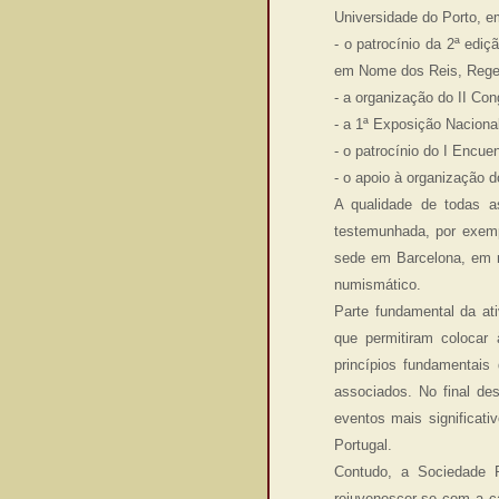
Universidade do Porto, e
- o patrocínio da 2ª edi
em Nome dos Reis, Regent
- a organização do II Co
- a 1ª Exposição Nacional
- o patrocínio do I Encu
- o apoio à organização 
A qualidade de todas as
testemunhada, por exemp
sede em Barcelona, em r
numismático.
Parte fundamental da at
que permitiram colocar
princípios fundamentais
associados. No final de
eventos mais significat
Portugal.
Contudo, a Sociedade P
rejuvenescer-se com a 